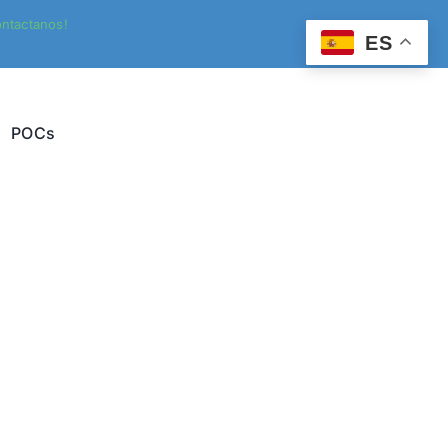
ntactanos!
ES
POCs