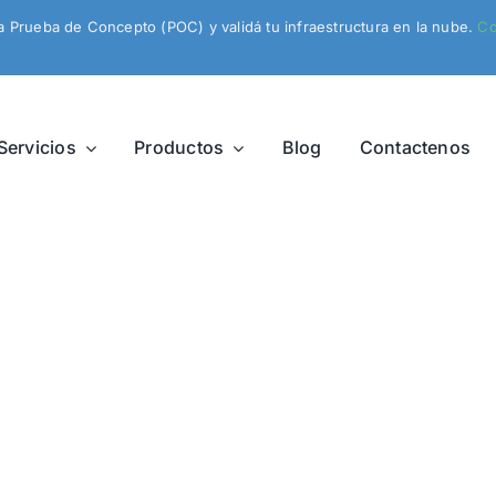
na Prueba de Concepto (POC) y validá tu infraestructura en la nube.
Co
Servicios
Productos
Blog
Contactenos