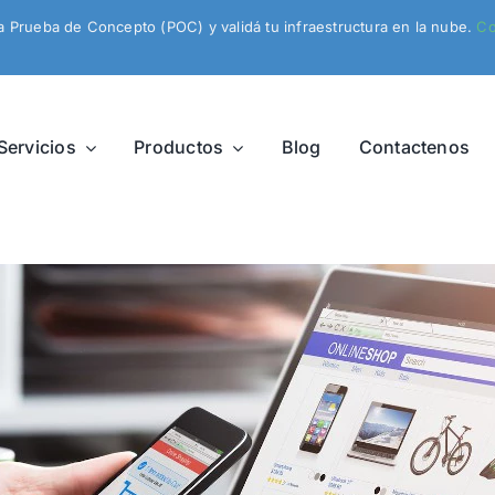
na Prueba de Concepto (POC) y validá tu infraestructura en la nube.
Co
Servicios
Productos
Blog
Contactenos