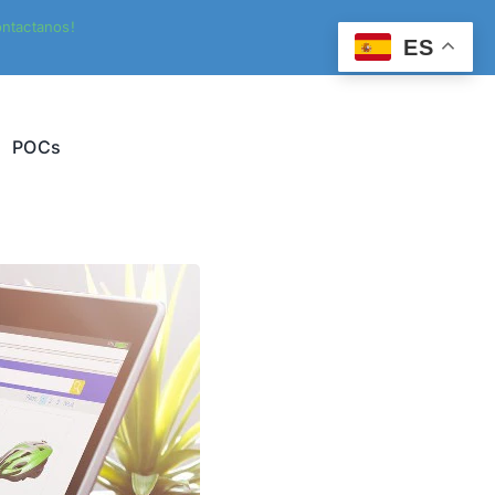
ntactanos!
ES
POCs