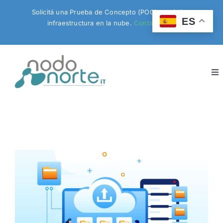
Skip
Solicitá una Prueba de Concepto (POC) y validá tu
to
ES
infraestructura en la nube.
Contactanos!
content
To
Nav
Inicio
Servicios
Productos
Blog