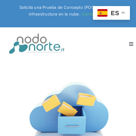
Skip
Solicitá una Prueba de Concepto (POC) y validá tu
to
ES
infraestructura en la nube.
Contactanos!
content
To
Nav
Inicio
Servicios
Productos
Blog