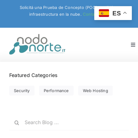
Skip
Solicitá una Prueba de Concepto (POC) y validá tu
to
ES
infraestructura en la nube.
Contactanos!
content
To
Nav
Inicio
Featured Categories
Servicios
Security
Performance
Web Hosting
Productos
Search
Blog
for: